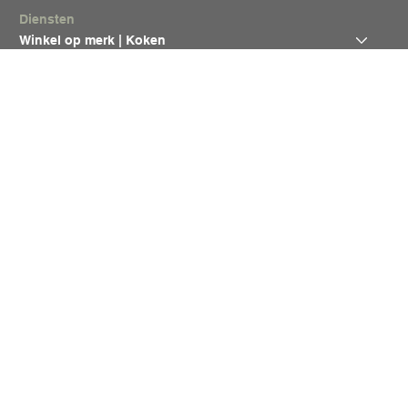
Diensten
Winkel op merk | Koken
Winkel op merk | Koelen
Winkelen op Categorie
Projecten
Contact