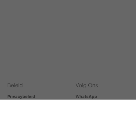
Beleid
Volg Ons
Privacybeleid
WhatsApp
Verzendbeleid
Facebook
Cookiebeleid
Instagram